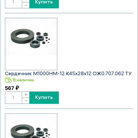
Купить
−
Сердечник М1000НМ-12 К45х28х12 ОЖ0.707.062 ТУ
В наличии
567 ₽
+
Купить
−