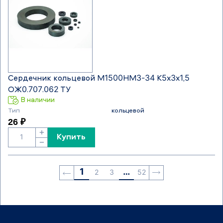
Сердечник кольцевой М1500НМ3-34 К5х3х1,5
ОЖ0.707.062 ТУ
В наличии
Тип
кольцевой
26 ₽
+
Купить
−
1
…
2
3
52