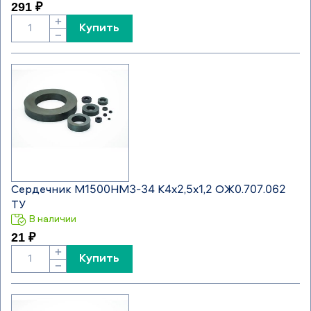
291 ₽
+
Купить
−
Сердечник М1500НМ3-34 К4х2,5х1,2 ОЖ0.707.062
ТУ
В наличии
21 ₽
+
Купить
−