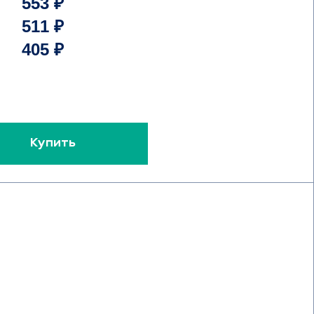
553 ₽
511 ₽
405 ₽
Купить