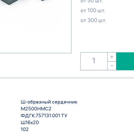
от 50 шт.
от 100 шт.
от 300 шт.
+
−
Ш-образный сердечник
М2500НМС2
ФДГК.757131.001 ТУ
Ш16х20
102