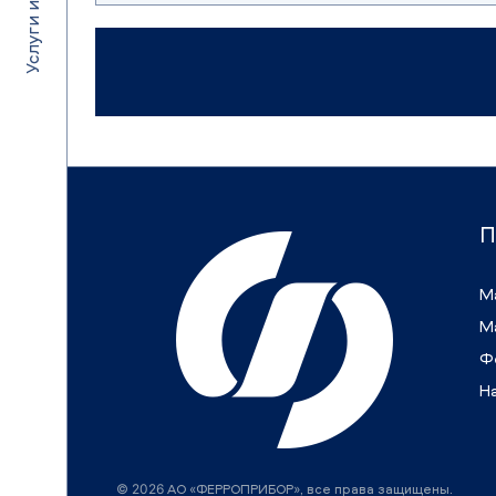
П
М
М
Ф
Н
© 2026 АО «ФЕРРОПРИБОР», все права защищены.