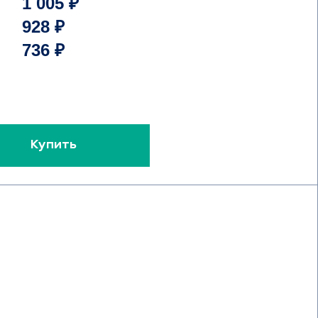
1 005 ₽
928 ₽
736 ₽
Купить