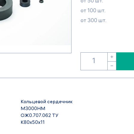
от 50 шт.
от 100 шт.
от 300 шт.
+
−
Кольцевой сердечник
М3000НМ
ОЖ0.707.062 ТУ
К80х50х11