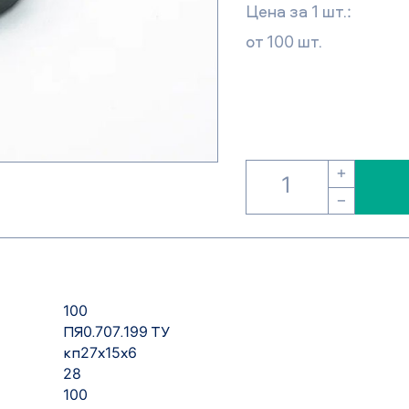
Цена за 1 шт.:
от 100 шт.
+
−
100
ПЯ0.707.199 ТУ
кп27х15х6
28
100