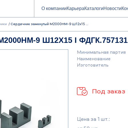
О компании
Карьера
Каталоги
Новости
Ко
ники
Сердечник замкнутый М2000НМ-9 Ш12х15 ...
000НМ-9 Ш12Х15 I ФДГК.757131.
Минимальная партия
Наименование
Изготовитель
Под заказ
Цена за 1 шт.: