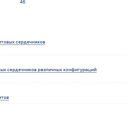
46
итовых сердечников
ных сердечников различных конфигураций
итов