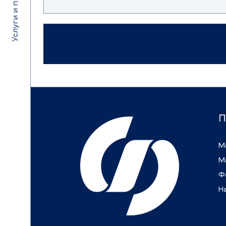
П
М
М
Ф
Н