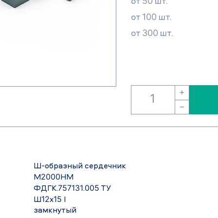
от 50 шт.
от 100 шт.
от 300 шт.
+
−
Ш-образный сердечник
М2000НМ
ФДГК.757131.005 ТУ
Ш12х15 I
замкнутый